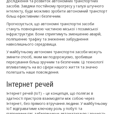
дослідження та розвиток автономних транспортних
засобів. Завдяки постійному прогресу у галузі штучного
інтелекту, буде можливо зробити автономний транспорт
більш ефективним і безпечним.
Прогнозується, що автономні транспортні засоби
стануть повноцінною частиною міської і позаміської
інфраструктури. Вони сприятимуть зменшенню аварій,
поліпшенню трафіку та зниженню забруднення
навколишнього середовища.
У майбутньому автономні транспортні засоби можуть
змінити спосіб, яким ми подорожуємо, зробивши
пересування більш зручним та безпечним. Ці технології
впливатимуть на всі сфери нашого життя та значно
полегшать наше повсякдення.
Інтернет речей
Інтернет речей (IoT) – це концепція, що полягає в
здатності пристроїв взаємодіяти між собою через
Інтернет, без прямого втручання людини. У майбутньому
IoT відіграватиме ключову роль у побуті та
підприємництві, забезпечуючи автоматизацію і зручність.