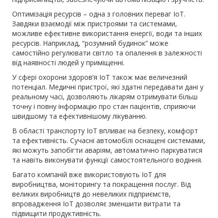
Оптимізація ресурсів – одна з головних переваг IoT.
Завдяки взаємодії між пристроями та системами,
можливе ефективне використання енергії, води та інших
ресурсів. Наприклад, “розумний будинок” може
самостійно регулювати світло та опалення в залежності
від наявності людей у приміщенні.
У сфері охорони здоров’я IoT також має величезний
потенціал. Медичні пристрої, які здатні передавати дані у
реальному часі, дозволяють лікарям отримувати більш
точну і повну інформацію про стан пацієнтів, сприяючи
швидшому та ефективнішому лікуванню.
В області транспорту IoT впливає на безпеку, комфорт
та ефективність. Сучасні автомобілі оснащені системами,
які можуть запобігти аваріям, автоматично паркуватися
та навіть виконувати функції самостоятельного водіння.
Багато компаній вже використовують IoT для
виробництва, моніторингу та покращення послуг. Від
великих виробництв до невеликих підприємств,
впровадження IoT дозволяє зменшити витрати та
підвищити продуктивність.