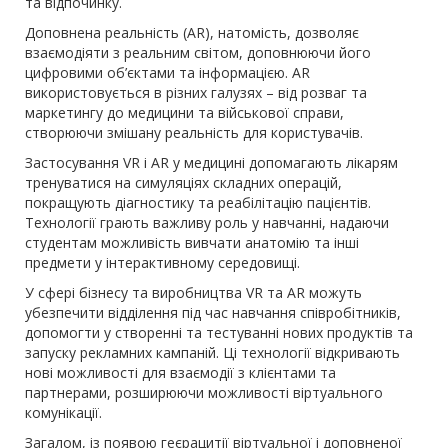
та відпочинку.
Доповнена реальність (AR), натомість, дозволяє
взаємодіяти з реальним світом, доповнюючи його
цифровими об’єктами та інформацією. AR
використовується в різних галузях – від розваг та
маркетингу до медицини та військової справи,
створюючи змішану реальність для користувачів.
Застосування VR і AR у медицині допомагають лікарям
тренуватися на симуляціях складних операцій,
покращують діагностику та реабілітацію пацієнтів.
Технології грають важливу роль у навчанні, надаючи
студентам можливість вивчати анатомію та інші
предмети у інтерактивному середовищі.
У сфері бізнесу та виробництва VR та AR можуть
убезпечити відділення під час навчання співробітників,
допомогти у створенні та тестуванні нових продуктів та
запуску рекламних кампаній. Ці технології відкривають
нові можливості для взаємодії з клієнтами та
партнерами, розширюючи можливості віртуального
комунікації.
Загалом, із появою геєрацитії віртуальної і доповненої