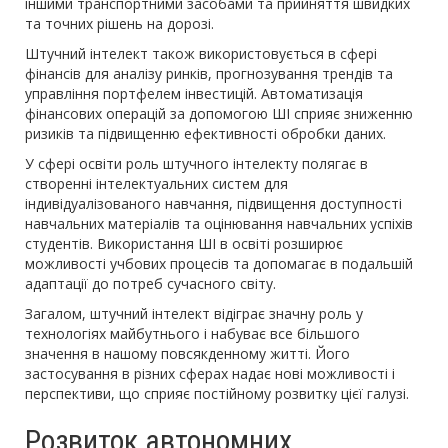
іншими транспортними засобами та прийняття швидких
та точних рішень на дорозі.
Штучний інтелект також використовується в сфері
фінансів для аналізу ринків, прогнозування трендів та
управління портфелем інвестицій. Автоматизація
фінансових операцій за допомогою ШІ сприяє зниженню
ризиків та підвищенню ефективності обробки даних.
У сфері освіти роль штучного інтелекту полягає в
створенні інтелектуальних систем для
індивідуалізованого навчання, підвищення доступності
навчальних матеріалів та оцінювання навчальних успіхів
студентів. Використання ШІ в освіті розширює
можливості учбових процесів та допомагає в подальшій
адаптації до потреб сучасного світу.
Загалом, штучний інтелект відіграє значну роль у
технологіях майбутнього і набуває все більшого
значення в нашому повсякденному житті. Його
застосування в різних сферах надає нові можливості і
перспективи, що сприяє постійному розвитку цієї галузі.
Розвиток автономних