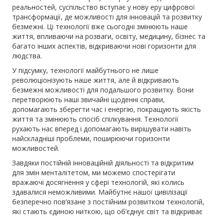
реальностей, суспільство вступає у нову еру цифрової
трансформації, де можливості для інновацій та розвитку
безмежні. Ці технології вже сьогодні змінюють наше
життя, впливаючи на розваги, освіту, медицину, бізнес та
багато інших аспектів, відкриваючи нові горизонти для
людства.
У підсумку, технології майбутнього не лише
революціонізують наше життя, але й відкривають
безмежні можливості для подальшого розвитку. Вони
перетворюють наші звичайні щоденні справи,
допомагають зберегти час і енергію, покращують якість
життя та змінюють спосіб спілкування. Технології
рухають нас вперед і допомагають вирішувати навіть
найскладніші проблеми, поширюючи горизонти
можливостей.
Завдяки постійній інноваційній діяльності та відкритим
для змін менталітетом, ми можемо спостерігати
вражаючі досягнення у сфері технологій, які колись
здавалися неможливими. Майбутнє нашої цивілізації
безперечно пов’язане з постійним розвитком технологій,
які стають єдиною ниткою, що об’єднує світ та відкриває