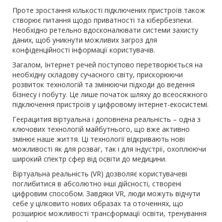
Проте зростання кількості підключених пристроїв також
створює питання щодо приватності та кібербезпеки.
Необхідно ретельно вдосконалювати системи захисту
даних, щоб уникнути можливих загроз для
конфіденційності інформації користувачів.
Загалом, Інтернет речей поступово перетворюється на
необхідну складову сучасного світу, прискорюючи
розвиток технологій та змінюючи підходи до ведення
бізнесу і побуту. Це лише початок шляху до всеосяжного
підключення пристроїв у цифровому інтернет-екосистемі.
Геєрацития віртуальна і доповнена реальність – одна з
ключових технологій майбутнього, що вже активно
змінює наше життя. Ці технології відкривають нові
можливості як для розваг, так і для індустрії, охоплюючи
широкий спектр сфер від освіти до медицини.
Віртуальна реальність (VR) дозволяє користувачеві
поглибитися в абсолютно інші дійсності, створені
цифровим способом. Завдяки VR, люди можуть відчути
себе у цілковито нових образах та оточеннях, що
розширює можливості трансформації освіти, тренування