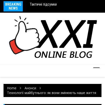
Тактичні підсумки
BREAKING
Мо
Тактичні шоломи
NEWS
Home
Анонси
Технології майбутнього: як вони змінюють наше життя